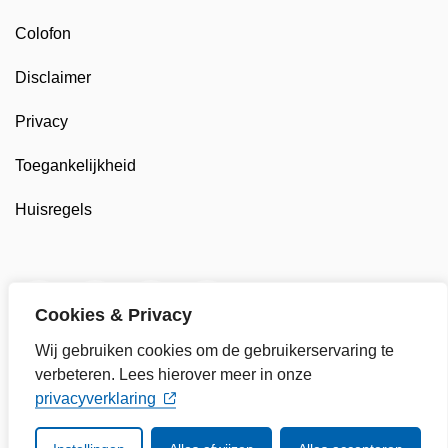
Colofon
Disclaimer
Privacy
Toegankelijkheid
Huisregels
Twitter van Gemeente Enkhuizen, opent in nieuw tab
Facebook van Gemeente Enkhuizen, opent in
LinkedIn van Gemeente Enkhuizen, op
YouTube kanaal van Gemeente
Cookies & Privacy
Wij gebruiken cookies om de gebruikerservaring te
verbeteren. Lees hierover meer in onze
privacyverklaring