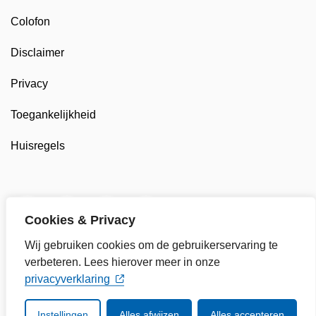
Colofon
Disclaimer
Privacy
Toegankelijkheid
Huisregels
Twitter van Gemeente Enkhuizen, opent in nieuw tab
Facebook van Gemeente Enkhuizen, opent in
LinkedIn van Gemeente Enkhuizen, op
YouTube kanaal van Gemeente
Cookies & Privacy
Wij gebruiken cookies om de gebruikerservaring te
verbeteren. Lees hierover meer in onze
privacyverklaring
Instellingen
Alles afwijzen
Alles accepteren