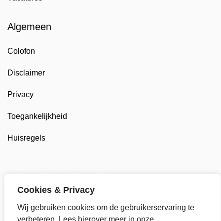
Algemeen
Colofon
Disclaimer
Privacy
Toegankelijkheid
Huisregels
Twitter van Gemeente Enkhuizen, opent in nieuw tab
Facebook van Gemeente Enkhuizen, opent in
LinkedIn van Gemeente Enkhuizen, op
YouTube kanaal van Gemeente
Cookies & Privacy
Wij gebruiken cookies om de gebruikerservaring te
verbeteren. Lees hierover meer in onze