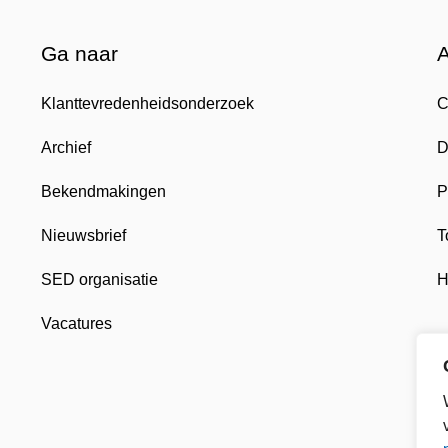
Ga naar
Klanttevredenheidsonderzoek
C
Archief
D
Bekendmakingen
P
Nieuwsbrief
T
SED organisatie
H
Vacatures
 nieuw tabblad
, opent in nieuw tabblad
khuizen, opent in nieuw tabblad
n Gemeente Enkhuizen, opent in nieuw tabblad