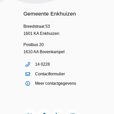
Gemeente Enkhuizen
Breedstraat 53
1601 KA Enkhuizen
Postbus 20
1610 AA Bovenkarspel
14 0228
Contactformulier
Meer contactgegevens
Twitter van Gemeente Enkhuizen, opent in
Facebook van Gemeente Enkhuizen
LinkedIn van Gemeente En
YouTube kanaal va