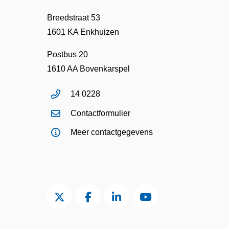
Breedstraat 53
1601 KA Enkhuizen
Postbus 20
1610 AA Bovenkarspel
14 0228
Contactformulier
Meer contactgegevens
Twitter van Gemeente Enkhuizen, opent in
Facebook van Gemeente Enkhuizen
LinkedIn van Gemeente En
YouTube kanaal va