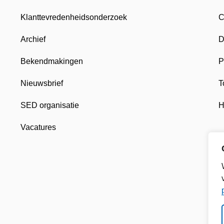
Klanttevredenheidsonderzoek
C
Archief
D
Bekendmakingen
P
Nieuwsbrief
T
SED organisatie
H
Vacatures
 nieuw tabblad
, opent in nieuw tabblad
khuizen, opent in nieuw tabblad
n Gemeente Enkhuizen, opent in nieuw tabblad