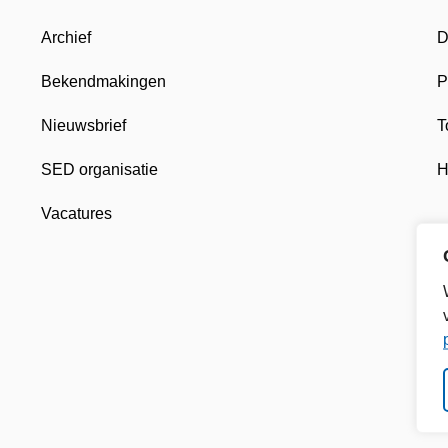
Archief
D
Bekendmakingen
P
Nieuwsbrief
T
SED organisatie
H
Vacatures
 nieuw tabblad
, opent in nieuw tabblad
khuizen, opent in nieuw tabblad
n Gemeente Enkhuizen, opent in nieuw tabblad