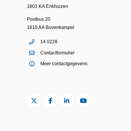
1601 KA Enkhuizen
Postbus 20
1610 AA Bovenkarspel
14 0228
Contactformulier
Meer contactgegevens
Twitter van Gemeente Enkhuizen, opent in
Facebook van Gemeente Enkhuizen
LinkedIn van Gemeente En
YouTube kanaal va