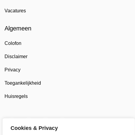
Vacatures
Algemeen
Colofon
Disclaimer
Privacy
Toegankelijkheid
Huisregels
Twitter van Gemeente Enkhuizen, opent in nieuw tab
Facebook van Gemeente Enkhuizen, opent in
LinkedIn van Gemeente Enkhuizen, op
YouTube kanaal van Gemeente
Cookies & Privacy