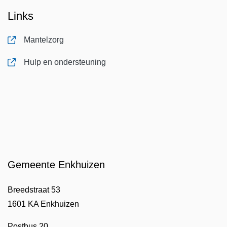
Links
Mantelzorg
, opent in nieuw tabblad
Hulp en ondersteuning
, opent in nieuw tabblad
Gemeente Enkhuizen
Breedstraat 53
1601 KA Enkhuizen
Postbus 20