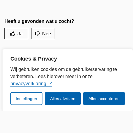
Heeft u gevonden wat u zocht?
Ja
Nee
Cookies & Privacy
Wij gebruiken cookies om de gebruikerservaring te
Gemeente Enkhuizen
verbeteren. Lees hierover meer in onze
privacyverklaring
Breedstraat 53
1601 KA Enkhuizen
Instellingen
Alles afwijzen
Alles accepteren
Postbus 20
1610 AA Bovenkarspel
14 0228